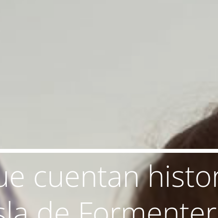
ue cuentan histor
sla de Formente