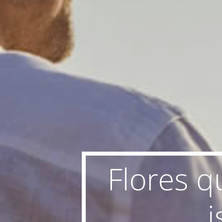
Flores q
i