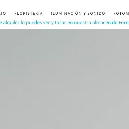
RIO
FLORISTERÍA
ILUMINACIÓN Y SONIDO
FOTO
de alquiler lo puedes ver y tocar en nuestro almacén de Fo